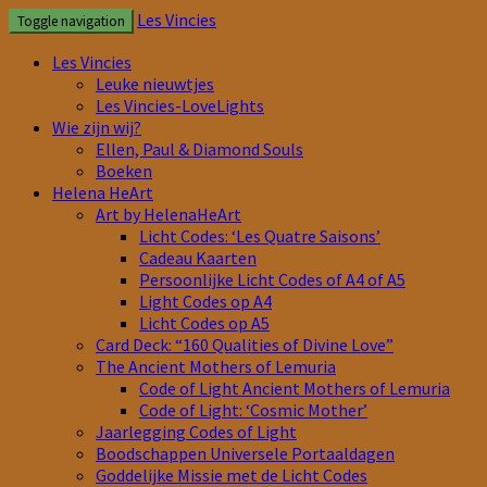
Ga
Les Vincies
Toggle navigation
naar
de
Les Vincies
content
Leuke nieuwtjes
Les Vincies-LoveLights
Wie zijn wij?
Ellen, Paul & Diamond Souls
Boeken
Helena HeArt
Art by HelenaHeArt
Licht Codes: ‘Les Quatre Saisons’
Cadeau Kaarten
Persoonlijke Licht Codes of A4 of A5
Light Codes op A4
Licht Codes op A5
Card Deck: “160 Qualities of Divine Love”
The Ancient Mothers of Lemuria
Code of Light Ancient Mothers of Lemuria
Code of Light: ‘Cosmic Mother’
Jaarlegging Codes of Light
Boodschappen Universele Portaaldagen
Goddelijke Missie met de Licht Codes