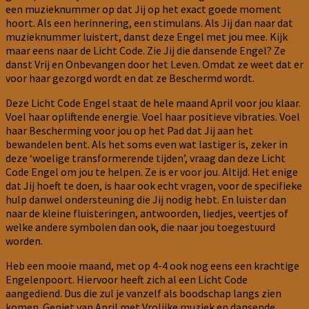
een muzieknummer op dat Jij op het exact goede moment
hoort. Als een herinnering, een stimulans. Als Jij dan naar dat
muzieknummer luistert, danst deze Engel met jou mee. Kijk
maar eens naar de Licht Code. Zie Jij die dansende Engel? Ze
danst Vrij en Onbevangen door het Leven. Omdat ze weet dat er
voor haar gezorgd wordt en dat ze Beschermd wordt.
Deze Licht Code Engel staat de hele maand April voor jou klaar.
Voel haar opliftende energie. Voel haar positieve vibraties. Voel
haar Bescherming voor jou op het Pad dat Jij aan het
bewandelen bent. Als het soms even wat lastiger is, zeker in
deze ‘woelige transformerende tijden’, vraag dan deze Licht
Code Engel om jou te helpen. Ze is er voor jou. Altijd. Het enige
dat Jij hoeft te doen, is haar ook echt vragen, voor de specifieke
hulp danwel ondersteuning die Jij nodig hebt. En luister dan
naar de kleine fluisteringen, antwoorden, liedjes, veertjes of
welke andere symbolen dan ook, die naar jou toegestuurd
worden.
Heb een mooie maand, met op 4-4 ook nog eens een krachtige
Engelenpoort. Hiervoor heeft zich al een Licht Code
aangediend. Dus die zul je vanzelf als boodschap langs zien
komen. Geniet van April met Vrolijke muziek en dansende