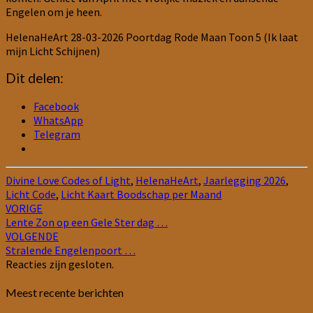
Engelen om je heen.
HelenaHeArt 28-03-2026 Poortdag Rode Maan Toon 5 (Ik laat
mijn Licht Schijnen)
Dit delen:
Facebook
WhatsApp
Telegram
Divine Love Codes of Light
,
HelenaHeArt
,
Jaarlegging 2026
,
Licht Code
,
Licht Kaart Boodschap per Maand
Bericht
VORIGE
Lente Zon op een Gele Ster dag …
navigatie
VOLGENDE
Stralende Engelenpoort …
Reacties zijn gesloten.
Meest recente berichten