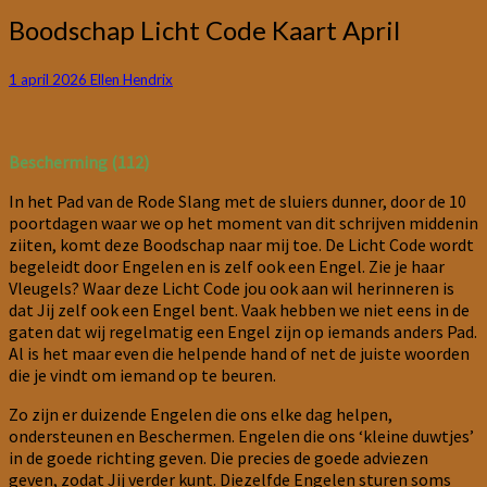
Boodschap
Boodschap Licht Code Kaart April
Licht
Code
1 april 2026
Ellen Hendrix
Kaart
April
Bescherming (112)
In het Pad van de Rode Slang met de sluiers dunner, door de 10
poortdagen waar we op het moment van dit schrijven middenin
ziiten, komt deze Boodschap naar mij toe. De Licht Code wordt
begeleidt door Engelen en is zelf ook een Engel. Zie je haar
Vleugels? Waar deze Licht Code jou ook aan wil herinneren is
dat Jij zelf ook een Engel bent. Vaak hebben we niet eens in de
gaten dat wij regelmatig een Engel zijn op iemands anders Pad.
Al is het maar even die helpende hand of net de juiste woorden
die je vindt om iemand op te beuren.
Zo zijn er duizende Engelen die ons elke dag helpen,
ondersteunen en Beschermen. Engelen die ons ‘kleine duwtjes’
in de goede richting geven. Die precies de goede adviezen
geven, zodat Jij verder kunt. Diezelfde Engelen sturen soms